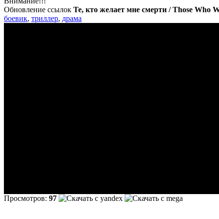
Внимание!!!
Обновление ссылок
Те, кто желает мне смерти / Those Who 
боевик
,
триллер
,
драма
Просмотров:
97