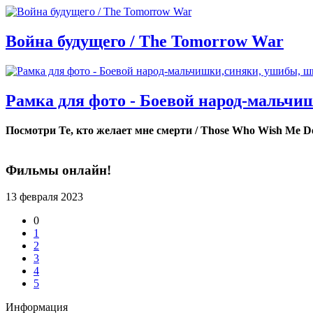
Война будущего / The Tomorrow War
Рамка для фото - Боевой народ-мальч
Посмотри Те, кто желает мне смерти / Those Who Wish Me D
Фильмы онлайн!
13 февраля 2023
0
1
2
3
4
5
Информация