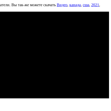
ватели. Вы так-же можете скачать
Видео
,
канада
,
сша
,
2021
,