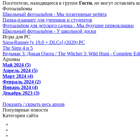
Посетители, находящиеся в группе
Гости
, не могут оставлять
Фотоальбомы
Школьный фотоальбом - Мы позитивные ребята
Папка-планшет для учеников и студентов
Фотоальбом для детского садика - Мы будущие первоклашки
Школьный фотоальбом - У школьной доски
Игры для PC
SnowRunner [v 19.0 + DLCs] (2020) PC
The Sims 4 и 5
Ведьмак 3: Дикая Охота / The Witcher 3: Wild Hunt - Complete Edi
Архивы
Май 2024 (5)
Апрель 2024 (5)
Март 2024 (4)
Февраль 2024 (2)
Январь 2024 (4)
Декабрь 2023 (3)
Показать / скрыть весь архив
Популярные новости
Категории сайта
»
Детские фотокниги
»
Обои на рабочий стол
»
Фотошоп уроки