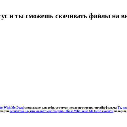
тус и ты сможешь скачивать файлы на в
Who Wish Me Dead
специально для тебя, советуем после просмотра онлайн фильма
Те, кт
ентарии
бесплатно Те, кто желает мне смерти / Those Who Wish Me Dead скачать
которые 