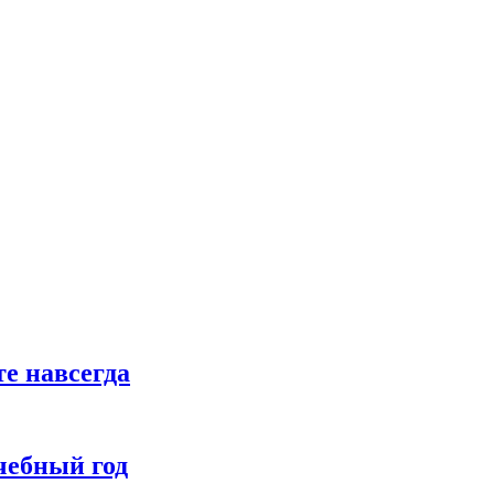
те навсегда
чебный год