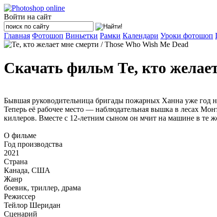
Войти на сайт
Главная
Фотошоп
Виньетки
Рамки
Календари
Уроки фотошоп
Скачать фильм Те, кто желает
Бывшая руководительница бригады пожарных Ханна уже год не 
Теперь её рабочее место — наблюдательная вышка в лесах Мо
киллеров. Вместе с 12-летним сыном он мчит на машине в те ж
О фильме
Год производства
2021
Страна
Канада, США
Жанр
боевик, триллер, драма
Режиссер
Тейлор Шеридан
Сценарий