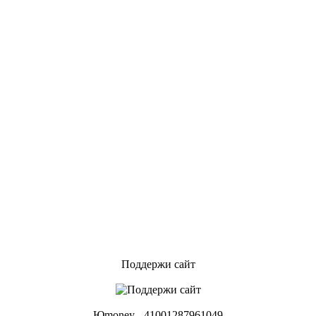
Поддержи сайт
Юmoney - 41001287961049