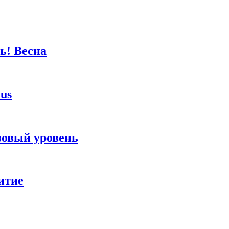
ь! Весна
lus
зовый уровень
итие