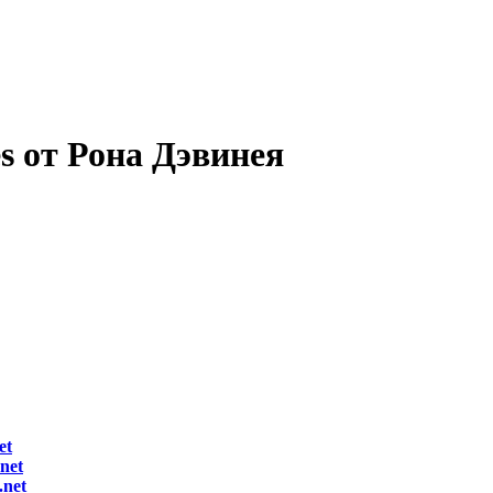
s от Рона Дэвинея
et
net
.net