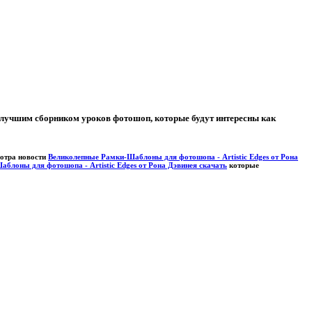
ь лучшим сборником уроков фотошоп, которые будут интересны как
мотра новости
Великолепные Рамки-Шаблоны для фотошопа - Artistic Edges от Рона
блоны для фотошопа - Artistic Edges от Рона Дэвинея скачать
которые