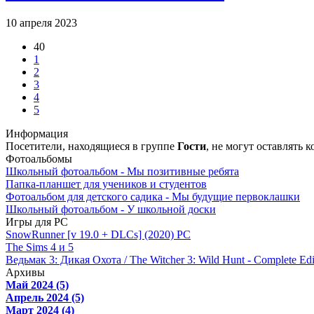
10 апреля 2023
40
1
2
3
4
5
Информация
Посетители, находящиеся в группе
Гости
, не могут оставлять
Фотоальбомы
Школьный фотоальбом - Мы позитивные ребята
Папка-планшет для учеников и студентов
Фотоальбом для детского садика - Мы будущие первоклашки
Школьный фотоальбом - У школьной доски
Игры для PC
SnowRunner [v 19.0 + DLCs] (2020) PC
The Sims 4 и 5
Ведьмак 3: Дикая Охота / The Witcher 3: Wild Hunt - Complete Edi
Архивы
Май 2024 (5)
Апрель 2024 (5)
Март 2024 (4)