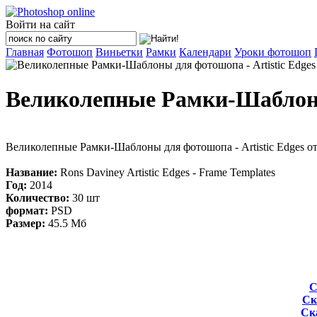
Войти на сайт
Главная
Фотошоп
Виньетки
Рамки
Календари
Уроки фотошоп
Великолепные Рамки-Шаблоны 
Великолепные Рамки-Шаблоны для фотошопа - Artistic Edges от
Название:
Rons Daviney Artistic Edges - Frame Templates
Год:
2014
Количество:
30 шт
формат:
PSD
Размер:
45.5 Мб
С
Ск
Ска