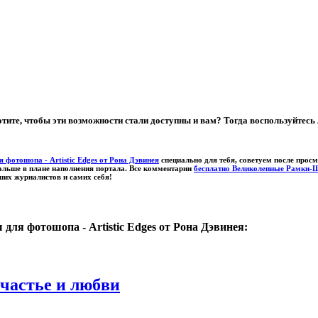
тите, чтобы эти возможности стали доступны и вам? Тогда воспользуйтес
фотошопа - Artistic Edges от Рона Дэвинея
специально для тебя, советуем после прос
альше в плане наполнения портала. Все комментарии
бесплатно Великолепные Рамки-Ша
аших журналистов и самих себя!
я фотошопа - Artistic Edges от Рона Дэвинея:
счастье и любви