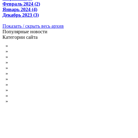
Февраль 2024 (2)
Январь 2024 (4)
Декабрь 2023 (3)
Показать / скрыть весь архив
Популярные новости
Категории сайта
»
Детские фотокниги
»
Обои на рабочий стол
»
Фотошоп уроки
»
Обложки DVD для выпускника
»
Кисти для Photoshop
»
Фильмы
»
Музыка
»
Программы
»
Книги
»
Стань нашим партнёром
»