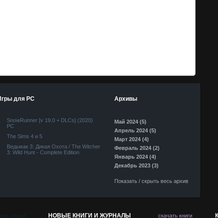
Игры для PC
Архивы
SnowRunner [v 19.0 + DLCs] (2020)
Май 2024 (5)
PC
Апрель 2024 (5)
The Sims 4 и 5
Март 2024 (4)
Ведьмак 3: Дикая Охота / The Witcher
Февраль 2024 (2)
3: Wild Hunt - Complete Edition
Январь 2024 (4)
Декабрь 2023 (3)
Показать / скрыть весь архив
НОВЫЕ КНИГИ И ЖУРНАЛЫ
чать уроки
скачать книги