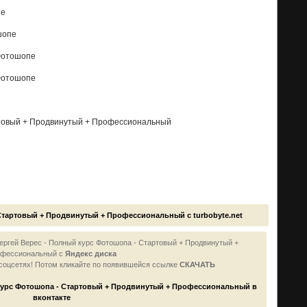
пе
шопе
 Фотошопе
 Фотошопе
ртовый + Продвинутый + Профессиональный
Стартовый + Продвинутый + Профессиональный с turbobyte.net
ергей Верес - Полный курс Фотошопа - Стартовый + Продвинутый +
фессиональный с
Яндекс диска
 соцсетях! Потом кликайте по появившейся
ссылке
СКАЧАТЬ