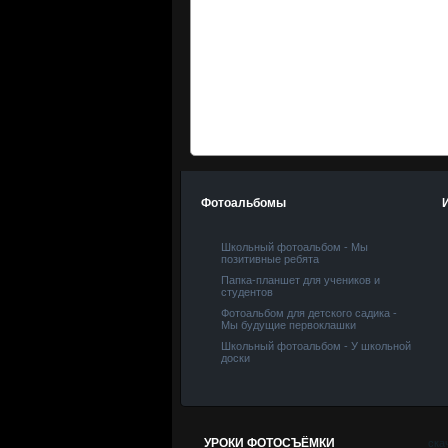
Фотоальбомы
Школьный фотоальбом - Мы
позитивные ребята
Папка-планшет для учеников и
студентов
Фотоальбом для детского садика -
Мы будущие первоклашки
Школьный фотоальбом - У школьной
доски
УРОКИ ФОТОСЪЁМКИ
ска