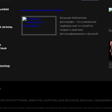
съемки
Большая библиотека фотографа
Большая библиотека
фотографа - это уникальная
подборка книг и статей по
я зелень
теории и практики
Вы
фотографирования и базовой
фотообработке. Эти отличные
пособия предназначены как
а
для начинающих фотографов,
стные
По
toshop
Vo
u
.
 бесплатно! Рамки, виньетки, шаблоны для фотошоп, фильмы, программы
уя наши фотошоп рамки, любая фотография приобретает абсолютно другой вид и смотрится намного привлека