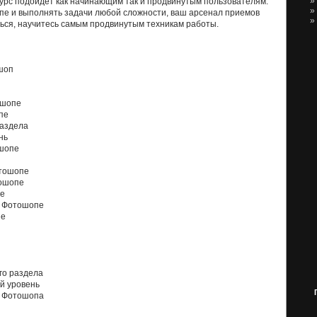
»
урс подойдет как начинающим так и продвинутым пользователям.
»
пе и выполнять задачи любой сложности, ваш арсенал приемов
»
ься, научитесь самым продвинутым техникам работы.
шоп
ошопе
пе
раздела
нь
ошопе
отошопе
тошопе
пе
в Фотошопе
пе
го раздела
й уровень
а Фотошопа