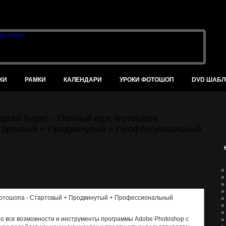
В
КИ
РАМКИ
КАЛЕНДАРИ
УРОКИ ФОТОШОП
DVD ШАБ
ергей Верес - Полный курс Фотошопа -
тартовый + Продвинутый + Профессиональный
»
»
»
»
»
»
»
о все возможности и инструменты программы Аdobe Photoshop с
»