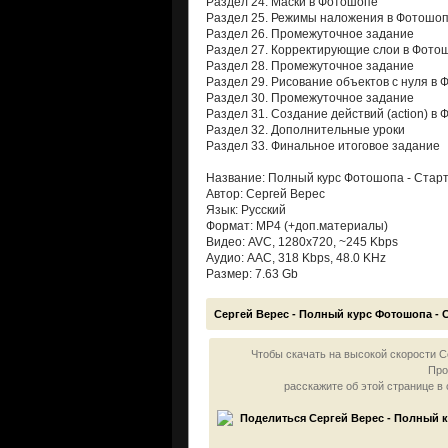
Раздел 24. Маски в Фотошопе
Раздел 25. Режимы наложения в Фотошо
Раздел 26. Промежуточное задание
Раздел 27. Корректирующие слои в Фото
Раздел 28. Промежуточное задание
Раздел 29. Рисование объектов с нуля в
Раздел 30. Промежуточное задание
Раздел 31. Создание действий (action) в
Раздел 32. Дополнительные уроки
Раздел 33. Финальное итоговое задание
Название: Полный курс Фотошопа - Ста
Автор: Сергей Верес
Язык: Русский
Формат: MP4 (+доп.материалы)
Видео: AVC, 1280x720, ~245 Kbps
Аудио: AAC, 318 Kbps, 48.0 KHz
Размер: 7.63 Gb
Сергей Верес - Полный курс Фотошопа - 
Чтобы скачать на высокой скорости С
Про
расскажите об этой странице в