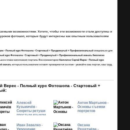
каемыми возможностями. Хотите, чтобы эти возможности стали доступны и
 уроков фотошоп, которые будут интересны как опытным пользователям
ерес - Полный курс Фотошопа - Стартовый + Продвинутый + Профессиональный
специально для
лный курс Фотошопа - Стартовый + Продвинутый + Профессиональный скачать бесплатно
льше в плане наполнения портала. Все комментарии
бесплатно Сергей Верес - Полный курс
й скачать
которые пользователи оставят проверяются на спам - уважайте наш портал, наш труд,
й Верес - Полный курс Фотошопа - Стартовый +
ый:
Алексей
Антон Мартынов -
Кузьмичёв -
Основы съемки
Cекреты ретуши
портретов
простым языком
Иван Завалко -
Оксана
Укрощение
Решетнёва -