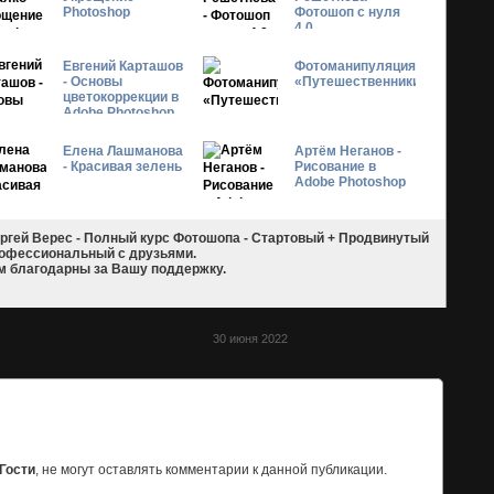
Photoshop
Фотошоп с нуля
4.0.
Евгений Карташов
Фотоманипуляция
- Основы
«Путешественники»
цветокоррекции в
Adobe Photoshop
Елена Лашманова
Артём Неганов -
- Красивая зелень
Рисование в
Adobe Photoshop
гей Верес - Полный курс Фотошопа - Стартовый + Продвинутый
офессиональный с друзьями.
 благодарны за Вашу поддержку.
30 июня 2022
Гости
, не могут оставлять комментарии к данной публикации.