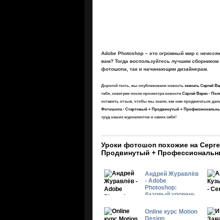
Adobe Photoshop – это огромный мир с неисся
вам? Тогда воспользуйтесь лучшим сборником
фотошопа, так и начинающим дизайнерам.
Дорогой гость, мы опубликовали новость
скачать Сергей В
тебя, советуем после просмотра новости
Сергей Верес - По
оставить отзыв, чтобы мы знали, как нам продвигаться да
Фотошопа - Стартовый + Продвинутый + Профессиональны
труд наших журналистов и самих себя!
Уроки фотошоп похожие на Серге
Продвинутый + Профессиональн
Андрей Журавлёв
- Adobe
Photoshop:
базовый уровень
Online курс Motion
Design