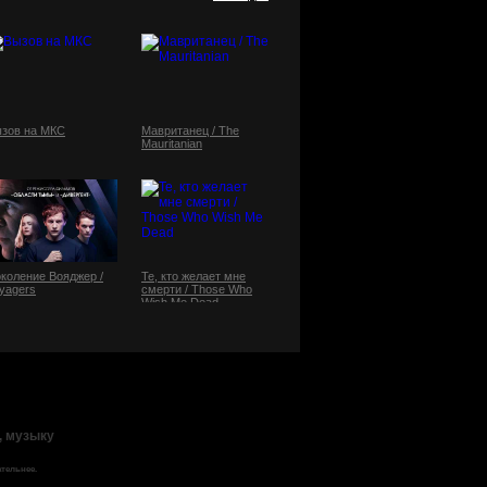
зов на МКС
Мавританец / The
Mauritanian
коление Вояджер /
Те, кто желает мне
yagers
смерти / Those Who
Wish Me Dead
, музыку
тельнее.