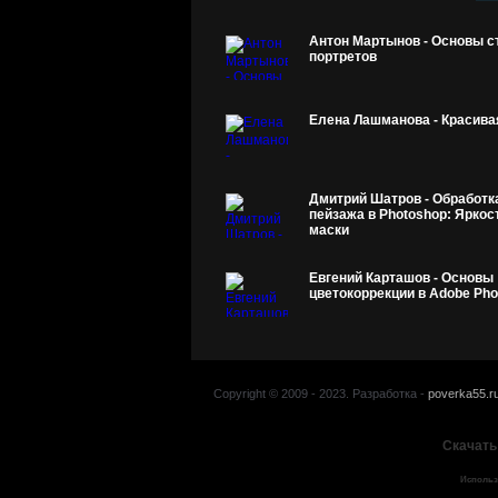
Антон Мартынов - Основы 
портретов
Елена Лашманова - Красива
Дмитрий Шатров - Обработк
пейзажа в Photoshop: Ярко
маски
Евгений Карташов - Основы
цветокоррекции в Adobe Pho
Copyright © 2009 - 2023. Разработка -
poverka55.r
Скачать
Использ